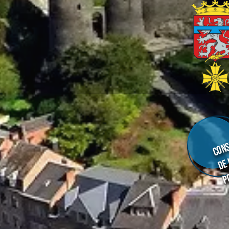
Cons
de
p