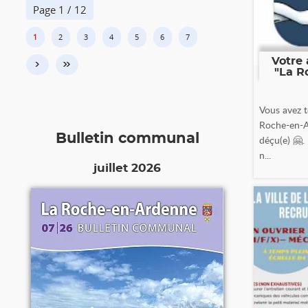
Page 1 / 12
1
2
3
4
5
6
7
Votre 
›
»
"La R
Vous avez t
Roche-en-A
Bulletin communal
déçu(e) 🤗.
n...
juillet 2026