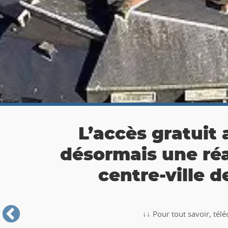
👉 Balade Totemus à
Partez à la chasse au tr
🥾🚶‍♂️‍➡️ ‼ Partez à la chasse au trésor avec la balade TO
Roche-