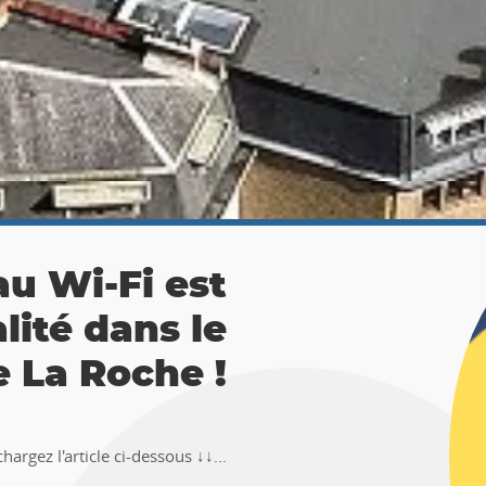
 La Roche :
ésor 🚶‍♀🚶‍♂
TEMUS "Pierre et Légendes" de La
en-Ardenne !!Téléchargez l�...