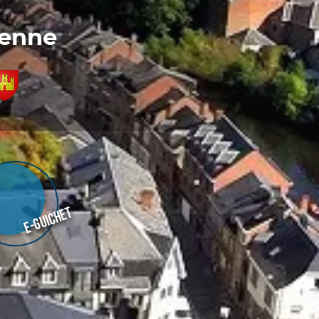
denne
E-guichet