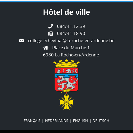
Hôtel de ville
084/41.12.39
084/41.18.90
college.echevinal@la-roche-en-ardenne.be
Place du Marché 1
6980 La Roche-en-Ardenne
|
|
|
FRANÇAIS
NEDERLANDS
ENGLISH
DEUTSCH