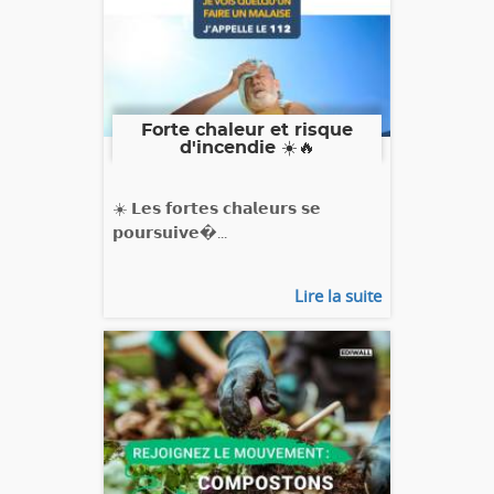
Forte chaleur et risque
d'incendie ☀️🔥
☀️ 𝗟𝗲𝘀 𝗳𝗼𝗿𝘁𝗲𝘀 𝗰𝗵𝗮𝗹𝗲𝘂𝗿𝘀 𝘀𝗲
𝗽𝗼𝘂𝗿𝘀𝘂𝗶𝘃𝗲�...
Lire la suite