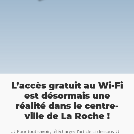
👉 Balade Totemus à La
-Fi
Roche : Partez à la
chasse au trésor 🚶‍♀🚶‍♂
e-
🥾🚶‍♂️‍➡️ ‼ Partez à la chasse au trésor avec la balade
TOTEMUS "Pierre et Légendes" de La Roche-en-
s ↓↓...
Ardenne !!Téléchargez l�...