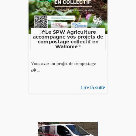
🌱Le SPW Agriculture
accompagne vos projets de
compostage collectif en
Wallonie !
𝐕𝐨𝐮𝐬 𝐚𝐯𝐞𝐳 𝐮𝐧 𝐩𝐫𝐨𝐣𝐞𝐭 𝐝𝐞 𝐜𝐨𝐦𝐩𝐨𝐬𝐭𝐚𝐠𝐞
𝐜�...
Lire la suite