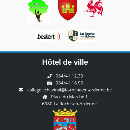
Hôtel de ville
084/41.12.39
084/41.18.90
college.echevinal@la-roche-en-ardenne.be
Place du Marché 1
6980 La Roche-en-Ardenne