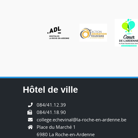
Hôtel de ville
084/41.12.39
084/41.18.90
college.echevinal@la-roche-en-ardenne.be
Place du Marché 1
6980 La Roche-en-Ardenne