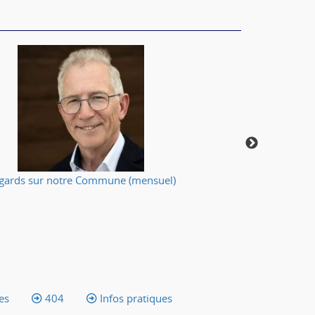
gards sur notre Commune (mensuel)
Votre applic
es
404
Infos pratiques