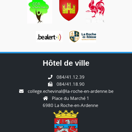
Hôtel de ville
084/41.12.39
084/41.18.90
college.echevinal@la-roche-en-ardenne.be
Place du Marché 1
6980 La Roche-en-Ardenne