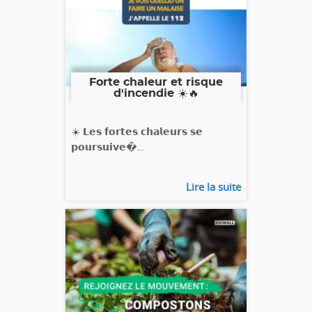
Forte chaleur et risque
d'incendie ☀️🔥
☀️ 𝗟𝗲𝘀 𝗳𝗼𝗿𝘁𝗲𝘀 𝗰𝗵𝗮𝗹𝗲𝘂𝗿𝘀 𝘀𝗲
𝗽𝗼𝘂𝗿𝘀𝘂𝗶𝘃𝗲�...
Lire la suite