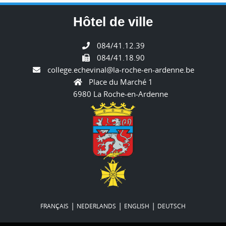
Hôtel de ville
084/41.12.39
084/41.18.90
college.echevinal@la-roche-en-ardenne.be
Place du Marché 1
6980 La Roche-en-Ardenne
|
|
|
FRANÇAIS
NEDERLANDS
ENGLISH
DEUTSCH