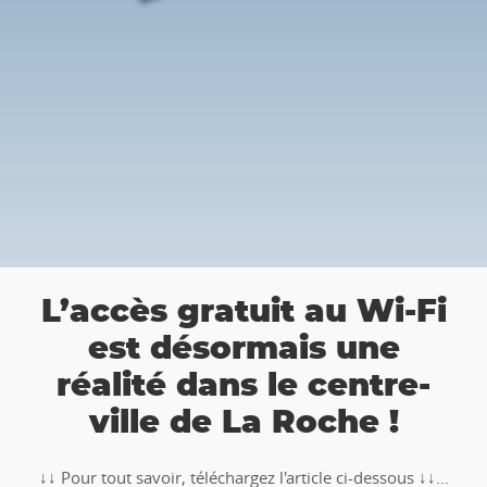
👉 Balade Totemus à 
Wi-Fi
Roche : Partez à la
ne
chasse au trésor 🚶‍♀🚶‍
tre-
 !
🥾🚶‍♂️‍➡️ ‼ Partez à la chasse au trésor avec la ba
TOTEMUS "Pierre et Légendes" de La Roche-en
essous ↓↓...
Ardenne !!Téléchargez l�...