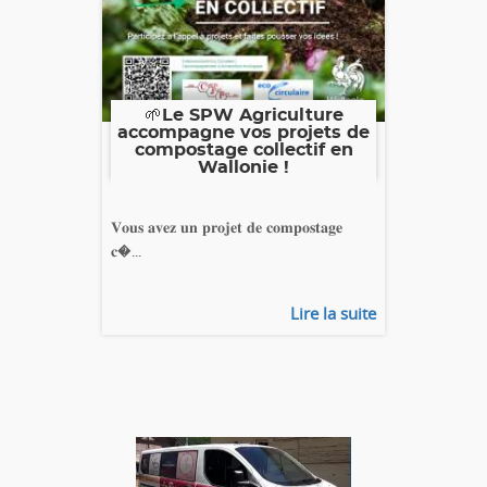
🌱Le SPW Agriculture
accompagne vos projets de
compostage collectif en
Wallonie !
𝐕𝐨𝐮𝐬 𝐚𝐯𝐞𝐳 𝐮𝐧 𝐩𝐫𝐨𝐣𝐞𝐭 𝐝𝐞 𝐜𝐨𝐦𝐩𝐨𝐬𝐭𝐚𝐠𝐞
𝐜�...
Lire la suite